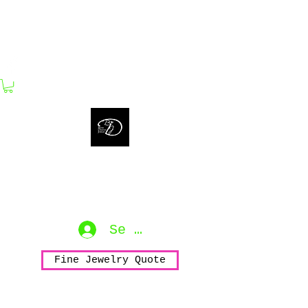
bijouxdahlyssajewelry@gmail.com
Bijoux Dahlyssa Jewelry
No need to verbalize...
accessorize to mesmerize...
Se connecter
Fine Jewelry Quote