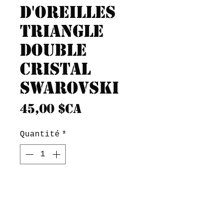
d'oreilles
triangle
double
cristal
Swarovski
Prix
45,00 $CA
Quantité
*
Ajouter au panier
Boucles d'oreilles