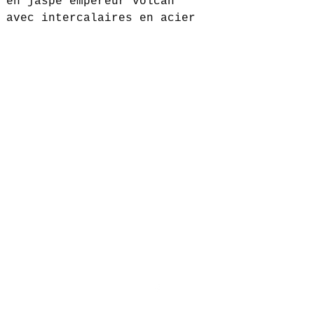
 en jaspe empereur volcan
 avec intercalaires en acier