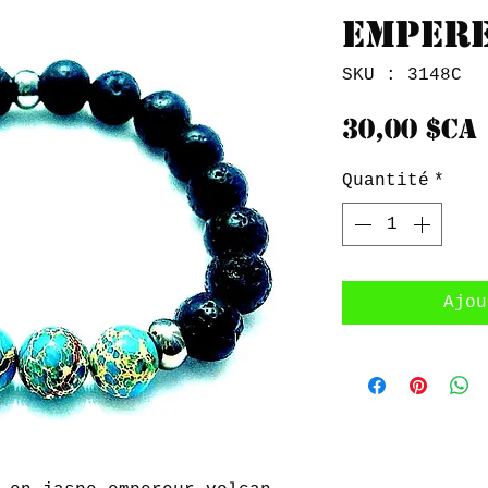
Emper
SKU : 3148C
30,00 $CA
Quantité
*
Ajou