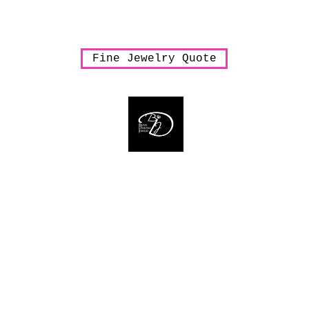
arrings
Necklaces
Pendants
Rings
Sale
Shipping & Han
Fine Jewelry Quote
Bijoux Dahlyssa Jewelry
 need to verbalize... accessorize to mesmeriz