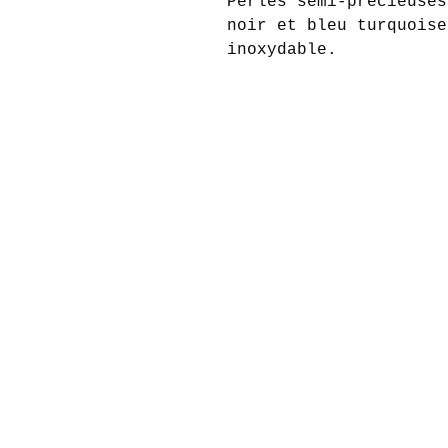
Perles semi-précieuses
noir et bleu turquoise
inoxydable.