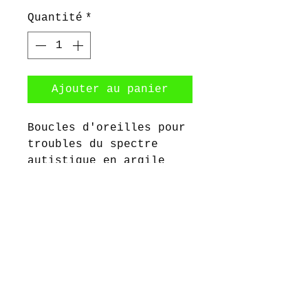
Quantité
*
Ajouter au panier
Boucles d'oreilles pour
troubles du spectre
autistique en argile
polymère. Les côtés
mesurent environ 45 mm x
45 mm. 4 couleurs : bleu
ciel, rose, bleu bébé et
violet.