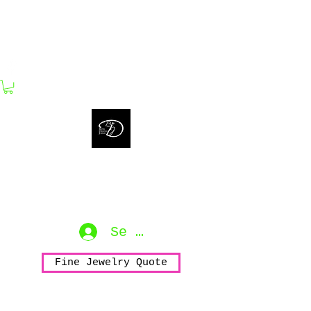
bijouxdahlyssajewelry@gmail.com
Bijoux Dahlyssa Jewelry
No need to verbalize...
accessorize to mesmerize...
Se connecter
Fine Jewelry Quote