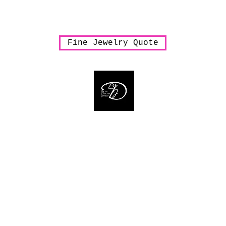
arrings
Necklaces
Pendants
Rings
Sale
Shipping & Han
Fine Jewelry Quote
Bijoux Dahlyssa Jewelry
 need to verbalize... accessorize to mesmeriz