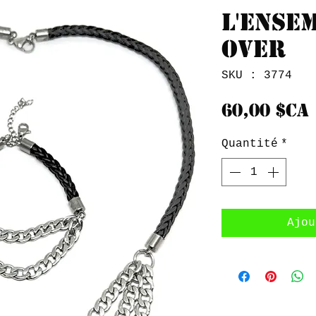
L'ense
Over
SKU : 3774
60,00 $CA
Quantité
*
Ajou