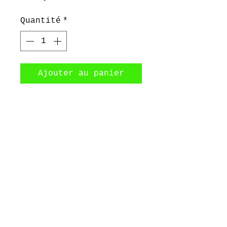
Quantité
*
Ajouter au panier
Visage et cheveux en
forme de continent
africain en argent
sterling
©2017 by Bijoux Dahlyssa Jewelry.
Proudly created with Wix.com