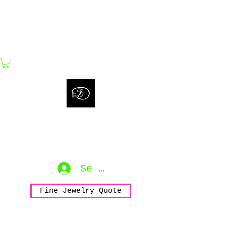
bijouxdahlyssajewelry@gmail.com
Bijoux Dahlyssa Jewelry
No need to verbalize...
accessorize to mesmerize...
Se connecter
Fine Jewelry Quote