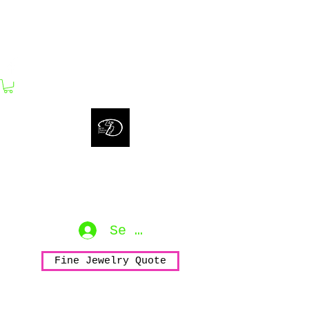
bijouxdahlyssajewelry@gmail.com
Bijoux Dahlyssa Jewelry
No need to verbalize...
accessorize to mesmerize...
Se connecter
Fine Jewelry Quote