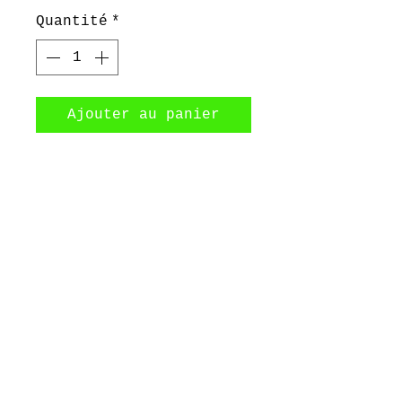
Quantité
*
Ajouter au panier
Accessoires pour cheveux
en perles de bois (lot
de 24)
©2017 by Bijoux Dahlyssa Jewelry.
Proudly created with Wix.com